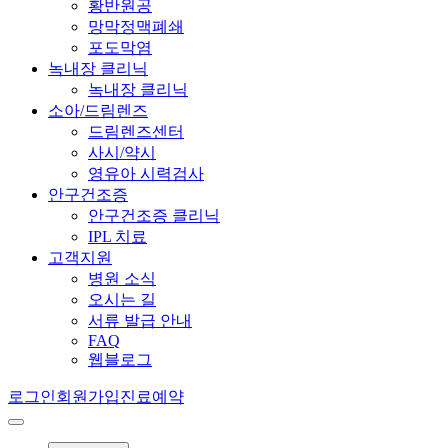
황반원공
망막정맥폐쇄
포도막염
녹내장 클리닉
녹내장 클리닉
소아/드림렌즈
드림렌즈센터
사시/약시
영유아 시력검사
안구건조증
안구건조증 클리닉
IPL 치료
고객지원
병원 소식
오시는 길
서류 발급 안내
FAQ
웹블로그
로그인
회원가입
진료예약