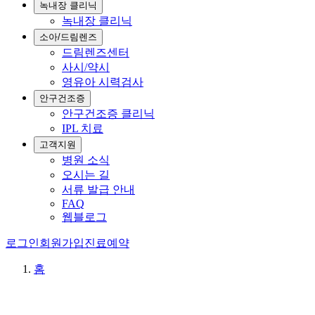
녹내장 클리닉
녹내장 클리닉
소아/드림렌즈
드림렌즈센터
사시/약시
영유아 시력검사
안구건조증
안구건조증 클리닉
IPL 치료
고객지원
병원 소식
오시는 길
서류 발급 안내
FAQ
웹블로그
로그인
회원가입
진료예약
홈