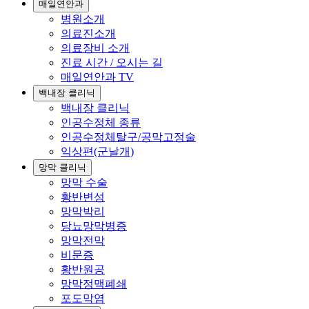
매일연안과
병원소개
의료진소개
의료장비 소개
진료 시간 / 오시는 길
매일연안과 TV
백내장 클리닉
백내장 클리닉
인공수정체 종류
인공수정체탈구/공막고정술
익상편(군날개)
망막 클리닉
망막 수술
황반변성
망막박리
당뇨망막병증
망막전막
비문증
황반원공
망막정맥폐쇄
포도막염