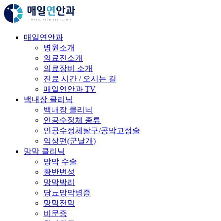
매일연안과
병원소개
의료진소개
의료장비 소개
진료 시간 / 오시는 길
매일연안과 TV
백내장 클리닉
백내장 클리닉
인공수정체 종류
인공수정체탈구/공막고정술
익상편(군날개)
망막 클리닉
망막 수술
황반변성
망막박리
당뇨망막병증
망막전막
비문증