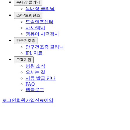
녹내장 클리닉
녹내장 클리닉
소아/드림렌즈
드림렌즈센터
사시/약시
영유아 시력검사
안구건조증
안구건조증 클리닉
IPL 치료
고객지원
병원 소식
오시는 길
서류 발급 안내
FAQ
웹블로그
로그인
회원가입
진료예약
홈