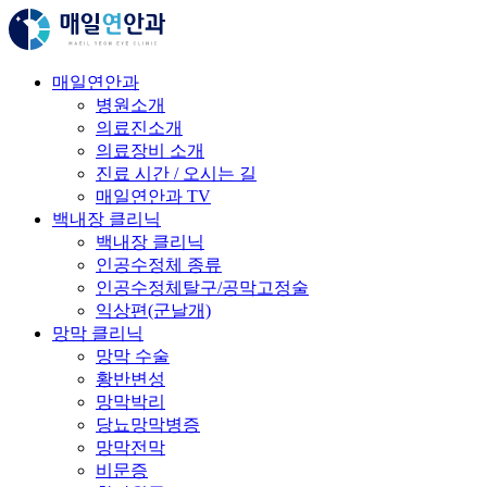
매일연안과
병원소개
의료진소개
의료장비 소개
진료 시간 / 오시는 길
매일연안과 TV
백내장 클리닉
백내장 클리닉
인공수정체 종류
인공수정체탈구/공막고정술
익상편(군날개)
망막 클리닉
망막 수술
황반변성
망막박리
당뇨망막병증
망막전막
비문증