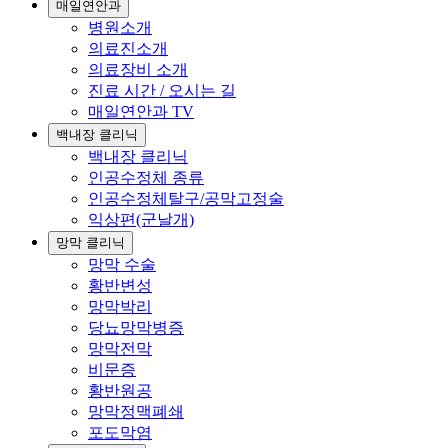
매일연안과
병원소개
의료진소개
의료장비 소개
진료 시간 / 오시는 길
매일연안과 TV
백내장 클리닉
백내장 클리닉
인공수정체 종류
인공수정체탈구/공막고정술
익상편(군날개)
망막 클리닉
망막 수술
황반변성
망막박리
당뇨망막병증
망막전막
비문증
황반원공
망막정맥폐쇄
포도막염