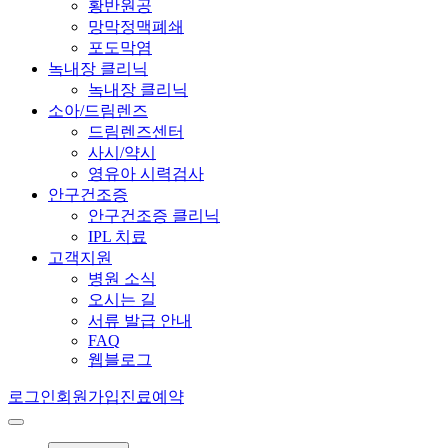
황반원공
망막정맥폐쇄
포도막염
녹내장 클리닉
녹내장 클리닉
소아/드림렌즈
드림렌즈센터
사시/약시
영유아 시력검사
안구건조증
안구건조증 클리닉
IPL 치료
고객지원
병원 소식
오시는 길
서류 발급 안내
FAQ
웹블로그
로그인
회원가입
진료예약