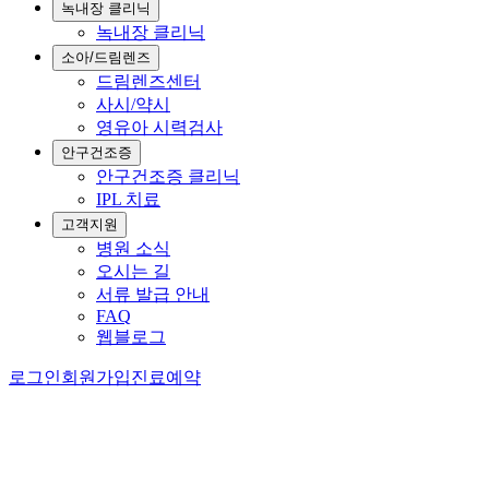
녹내장 클리닉
녹내장 클리닉
소아/드림렌즈
드림렌즈센터
사시/약시
영유아 시력검사
안구건조증
안구건조증 클리닉
IPL 치료
고객지원
병원 소식
오시는 길
서류 발급 안내
FAQ
웹블로그
로그인
회원가입
진료예약
홈