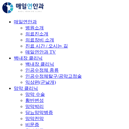
매일연안과
병원소개
의료진소개
의료장비 소개
진료 시간 / 오시는 길
매일연안과 TV
백내장 클리닉
백내장 클리닉
인공수정체 종류
인공수정체탈구/공막고정술
익상편(군날개)
망막 클리닉
망막 수술
황반변성
망막박리
당뇨망막병증
망막전막
비문증