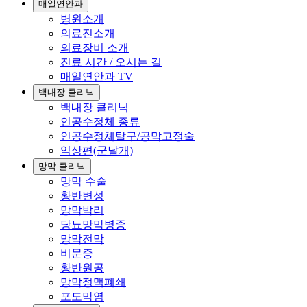
매일연안과
병원소개
의료진소개
의료장비 소개
진료 시간 / 오시는 길
매일연안과 TV
백내장 클리닉
백내장 클리닉
인공수정체 종류
인공수정체탈구/공막고정술
익상편(군날개)
망막 클리닉
망막 수술
황반변성
망막박리
당뇨망막병증
망막전막
비문증
황반원공
망막정맥폐쇄
포도막염