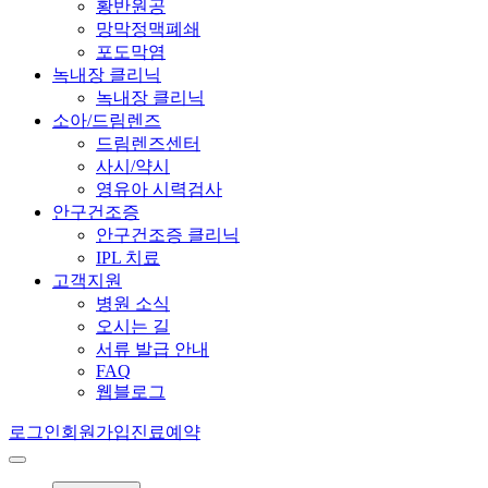
황반원공
망막정맥폐쇄
포도막염
녹내장 클리닉
녹내장 클리닉
소아/드림렌즈
드림렌즈센터
사시/약시
영유아 시력검사
안구건조증
안구건조증 클리닉
IPL 치료
고객지원
병원 소식
오시는 길
서류 발급 안내
FAQ
웹블로그
로그인
회원가입
진료예약