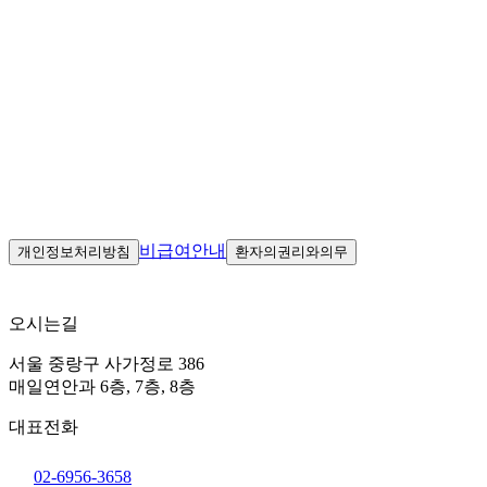
동반 질환 평가
망막 등 동반 질환 여부를 함께 확인해 필요한 경우 치료 방향
을 안내합니다
0
3
생활 맞춤 렌즈 선택
생활 패턴과 시력 목표를 고려해 적합한 인공수정체 선택을 돕
습니다
비급여안내
개인정보처리방침
환자의권리와의무
오시는길
서울 중랑구 사가정로 386
매일연안과 6층, 7층, 8층
대표전화
02-6956-3658