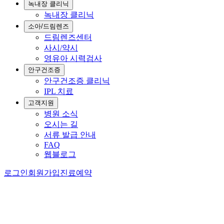
녹내장 클리닉
녹내장 클리닉
소아/드림렌즈
드림렌즈센터
사시/약시
영유아 시력검사
안구건조증
안구건조증 클리닉
IPL 치료
고객지원
병원 소식
오시는 길
서류 발급 안내
FAQ
웹블로그
로그인
회원가입
진료예약
홈