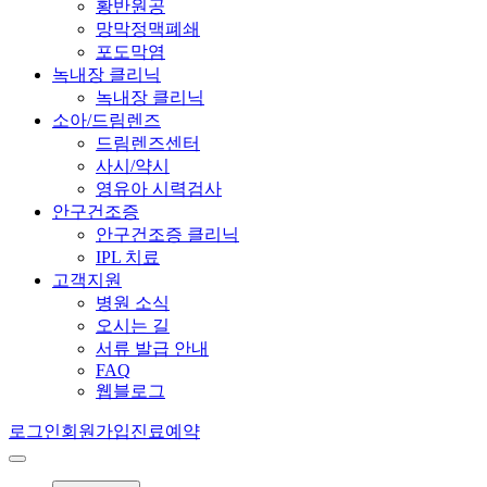
황반원공
망막정맥폐쇄
포도막염
녹내장 클리닉
녹내장 클리닉
소아/드림렌즈
드림렌즈센터
사시/약시
영유아 시력검사
안구건조증
안구건조증 클리닉
IPL 치료
고객지원
병원 소식
오시는 길
서류 발급 안내
FAQ
웹블로그
로그인
회원가입
진료예약