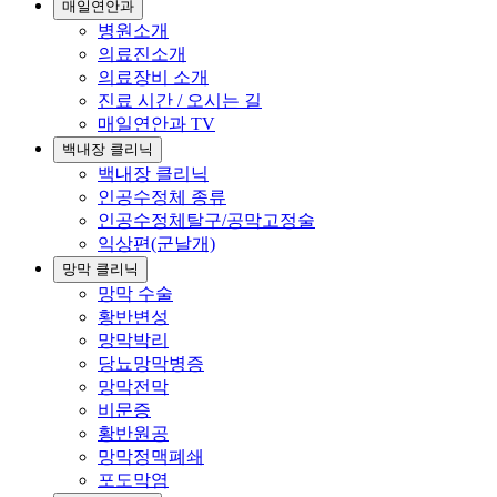
매일연안과
병원소개
의료진소개
의료장비 소개
진료 시간 / 오시는 길
매일연안과 TV
백내장 클리닉
백내장 클리닉
인공수정체 종류
인공수정체탈구/공막고정술
익상편(군날개)
망막 클리닉
망막 수술
황반변성
망막박리
당뇨망막병증
망막전막
비문증
황반원공
망막정맥폐쇄
포도막염