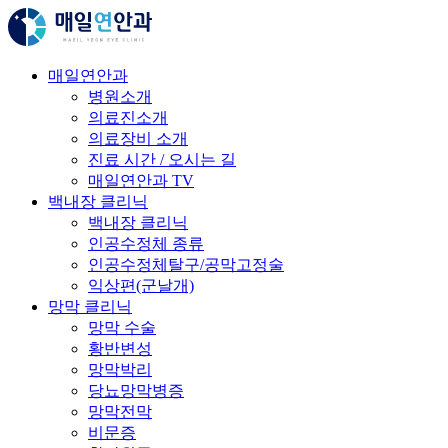
매일연안과
병원소개
의료진소개
의료장비 소개
진료 시간 / 오시는 길
매일연안과 TV
백내장 클리닉
백내장 클리닉
인공수정체 종류
인공수정체탈구/공막고정술
익상편(군날개)
망막 클리닉
망막 수술
황반변성
망막박리
당뇨망막병증
망막전막
비문증